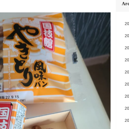
Arc
2
2
2
2
2
2
2
2
2