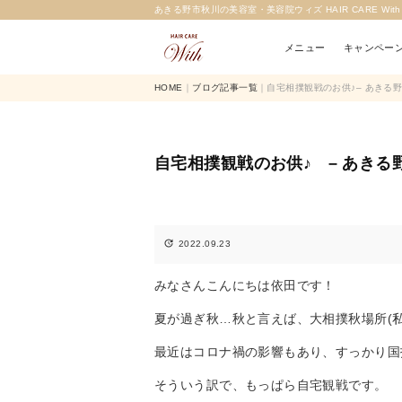
あきる野市秋川の美容室・美容院ウィズ HAIR CARE Wit
メニュー
キャンペー
HOME
｜
ブログ記事一覧
｜自宅相撲観戦のお供♪︎– あきる野市秋
自宅相撲観戦のお供♪︎ – あきる野市秋

2022.09.23
みなさんこんにちは依田です！
夏が過ぎ秋…秋と言えば、大相撲秋場所(私
最近はコロナ禍の影響もあり、すっかり国
そういう訳で、もっぱら自宅観戦です。