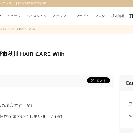
h（ウィズ） | 自宅相撲観戦のお供♪︎
T
ン
アクセス
ヘアスタイル
スタッフ
コンセプト
ブログ
求人情報
川 HAIR CARE With
川 HAIR CARE With
Cat
ブ
の場合です、笑)
お
技館が遠のいてしまいました(涙)