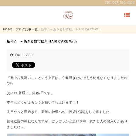
TEL:042-550-4404

HOME
｜
ブログ記事一覧
｜新年☆– あきる野市秋川 HAIR CARE With
新年☆ – あきる野市秋川 HAIR CARE With

2023.02.08
『寒中お見舞い…』という文言は、立春過ぎたのでもう使えなくなりましたね
(汗)
(なので普通に、笑)依田です、
本年もどうぞよろしくお願い申し上げます！！
先日やっと遅過ぎる、新年の神様へのご挨拶(初詣)をして来ました。
自宅近所の神社なんですが、ガラガラかと思いきや…意外と人の出入りがあり
ましたね～。