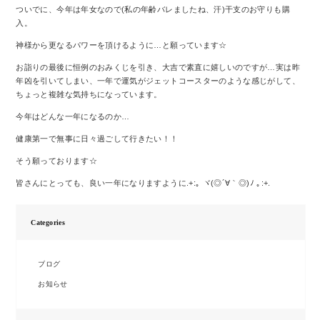
ついでに、今年は年女なので(私の年齢バレましたね、汗)干支のお守りも購
入。
神様から更なるパワーを頂けるように…と願っています☆
お詣りの最後に恒例のおみくじを引き、大吉で素直に嬉しいのですが…実は昨
年凶を引いてしまい、一年で運気がジェットコースターのような感じがして、
ちょっと複雑な気持ちになっています。
今年はどんな一年になるのか…
健康第一で無事に日々過ごして行きたい！！
そう願っております☆
皆さんにとっても、良い一年になりますように.+:｡ ヾ(◎´∀｀◎)ﾉ ｡:+.
Categories
ブログ
お知らせ