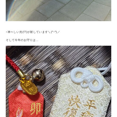
↑神々しい光(!?)が射しています＼(^-^)／
そして今年のお守りは…