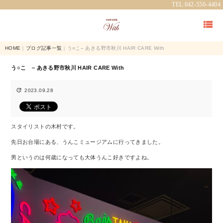
TEL:042-550-4404

HOME
｜
ブログ記事一覧
｜う○こ– あきる野市秋川 HAIR CARE With
う○こ – あきる野市秋川 HAIR CARE With

2023.09.28
スタイリストの木村です。
先日お台場にある、うんこミュージアムに行ってきました。
男というのは何歳になっても大体うんこ好きですよね。