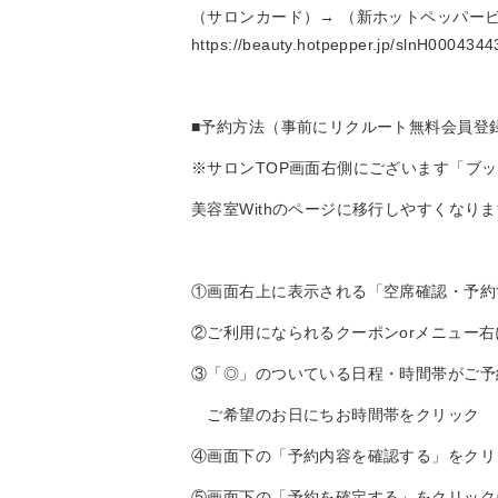
（サロンカード）→ （新ホットペッパー
https://beauty.hotpepper.jp/slnH0004344
■予約方法（事前にリクルート無料会員登
※サロンTOP画面右側にございます「ブ
美容室Withのページに移行しやすくなり
①画面右上に表示される「空席確認・予約
②ご利用になられるクーポンorメニュー
③「◎」のついている日程・時間帯がご予
ご希望のお日にちお時間帯をクリック
④画面下の「予約内容を確認する」をクリ
⑤画面下の「予約を確定する」をクリック