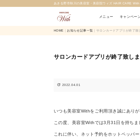
あきる野市秋川の美容室・美容院ウィズ HAIR CARE Wi
メニュー
キャンペー
HOME
｜
お知らせ記事一覧
｜サロンカードアプリが終了致しまし
サロンカードアプリが終了致しました 

2022.04.01
いつも美容室Withをご利用頂き誠にあり
この度、美容室Withでは3月31日を持
これに伴い、ネット予約をホットペッパー